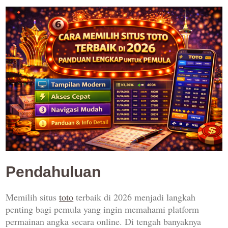
Pendahuluan
Memilih situs
toto
terbaik di 2026 menjadi langkah
penting bagi pemula yang ingin memahami platform
permainan angka secara online. Di tengah banyaknya