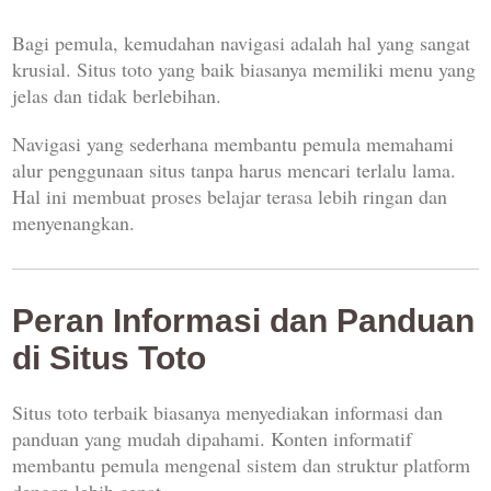
Bagi pemula, kemudahan navigasi adalah hal yang sangat
krusial. Situs toto yang baik biasanya memiliki menu yang
jelas dan tidak berlebihan.
Navigasi yang sederhana membantu pemula memahami
alur penggunaan situs tanpa harus mencari terlalu lama.
Hal ini membuat proses belajar terasa lebih ringan dan
menyenangkan.
Peran Informasi dan Panduan
di Situs Toto
Situs toto terbaik biasanya menyediakan informasi dan
panduan yang mudah dipahami. Konten informatif
membantu pemula mengenal sistem dan struktur platform