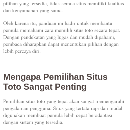
pilihan yang tersedia, tidak semua situs memiliki kualitas
dan kenyamanan yang sama.
Oleh karena itu, panduan ini hadir untuk membantu
pemula memahami cara memilih situs toto secara tepat.
Dengan pendekatan yang lugas dan mudah dipahami,
pembaca diharapkan dapat menentukan pilihan dengan
lebih percaya diri.
Mengapa Pemilihan Situs
Toto Sangat Penting
Pemilihan situs toto yang tepat akan sangat memengaruhi
pengalaman pengguna. Situs yang tertata rapi dan mudah
digunakan membuat pemula lebih cepat beradaptasi
dengan sistem yang tersedia.