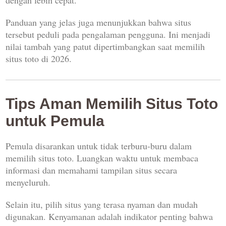
dengan lebih cepat.
Panduan yang jelas juga menunjukkan bahwa situs
tersebut peduli pada pengalaman pengguna. Ini menjadi
nilai tambah yang patut dipertimbangkan saat memilih
situs toto di 2026.
Tips Aman Memilih Situs Toto
untuk Pemula
Pemula disarankan untuk tidak terburu-buru dalam
memilih situs toto. Luangkan waktu untuk membaca
informasi dan memahami tampilan situs secara
menyeluruh.
Selain itu, pilih situs yang terasa nyaman dan mudah
digunakan. Kenyamanan adalah indikator penting bahwa